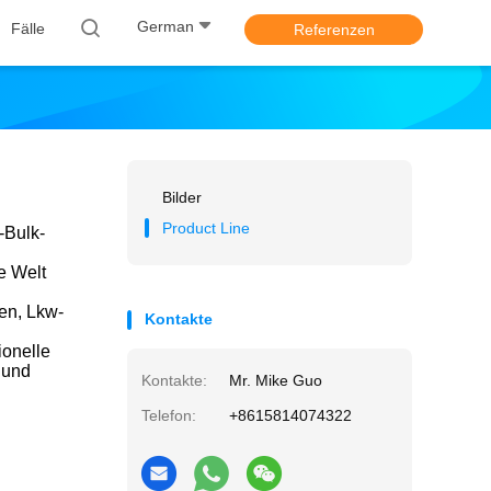
German
Fälle
Referenzen
Bilder
Product Line
-Bulk-
e Welt
en, Lkw-
Kontakte
ionelle
 und
Kontakte:
Mr. Mike Guo
Telefon:
+8615814074322