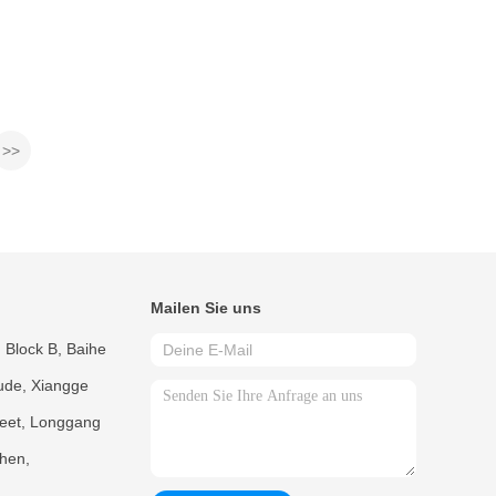
>>
Mailen Sie uns
 Block B, Baihe
de, Xiangge
reet, Longgang
hen,