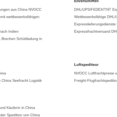
Eilverschiffen
stungen aus China NVOCC
DHL/UPS/FEDEX/TNT Expre
 mit wettbewerbsfähigen
Wettbewerbsfähige DHL/U
Expresslieferungsdienste
nach Indien
Expressfrachtversand 
L Brechen Schüttladung in
Luftspediteur
hina
NVOCC Luftfrachtpreise u
China Seefracht Logistik
Freight-Flugfrachtspediti
 und Käuferin in China
n der Spedition von China