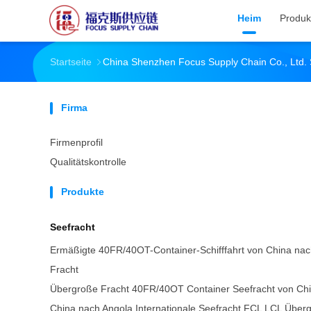
Heim
Produk
Startseite
China Shenzhen Focus Supply Chain Co., Ltd.
Firma
Firmenprofil
Qualitätskontrolle
Produkte
Seefracht
Ermäßigte 40FR/40OT-Container-Schifffahrt von China nac
Fracht
Übergroße Fracht 40FR/40OT Container Seefracht von Ch
China nach Angola Internationale Seefracht FCL LCL Übe