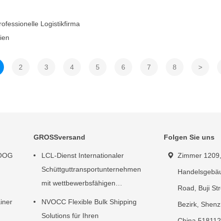
ofessionelle Logistikfirma
ien
2
3
4
5
6
7
8
>
GROSSversand
Folgen Sie uns
 OOG
LCL-Dienst Internationaler
Zimmer 1209,
Schüttguttransportunternehmen
Handelsgebäu
mit wettbewerbsfähigen
Road, Buji St
Frachtpreisen für Schüttgut
iner
NVOCC Flexible Bulk Shipping
Bezirk, Shenz
Solutions für Ihren
China,518112