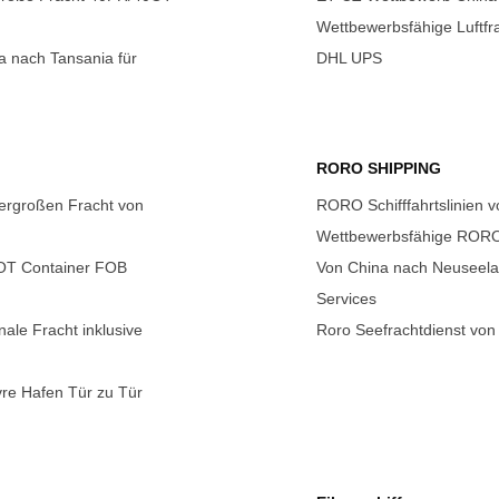
Wettbewerbsfähige Luftfra
 nach Tansania für
DHL UPS
RORO SHIPPING
ergroßen Fracht von
RORO Schifffahrtslinien 
Wettbewerbsfähige RORO-
0OT Container FOB
Von China nach Neuseelan
Services
ale Fracht inklusive
Roro Seefrachtdienst von
re Hafen Tür zu Tür