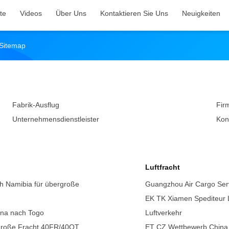
te
Videos
Über Uns
Kontaktieren Sie Uns
Neuigkeiten
 Sitemap
Fabrik-Ausflug
Fir
Unternehmensdienstleister
Kon
Luftfracht
h Namibia für übergroße
Guangzhou Air Cargo Serv
EK TK Xiamen Spediteur Lu
ina nach Togo
Luftverkehr
rgroße Fracht 40FR/40OT
ET CZ Wettbewerb China 