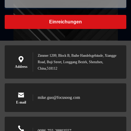
Einreichungen
Zimmer 1209, Block B, Baihe Handelsgebäude, Xiangge
Road, Buji Street, Longgang Bezirk, Shenzhen,
Address
China,518112
mike.guo@focusoog.com
E-mail
0086-755-28802557