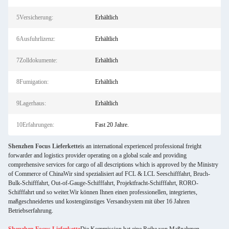
5Versicherung:
Erhältlich
6Ausfuhrlizenz:
Erhältlich
7Zolldokumente:
Erhältlich
8Fumigation:
Erhältlich
9Lagerhaus:
Erhältlich
10Erfahrungen:
Fast 20 Jahre.
Shenzhen Focus Lieferkette
is an international experienced professional freight
forwarder and logistics provider operating on a global scale and providing
comprehensive services for cargo of all descriptions which is approved by the Ministry
of Commerce of ChinaWir sind spezialisiert auf FCL & LCL Seeschifffahrt, Bruch-
Bulk-Schifffahrt, Out-of-Gauge-Schifffahrt, Projektfracht-Schifffahrt, RORO-
Schifffahrt und so weiter.Wir können Ihnen einen professionellen, integriertes,
maßgeschneidertes und kostengünstiges Versandsystem mit über 16 Jahren
Betriebserfahrung.