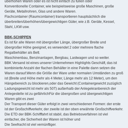
überhöhen Waren oder es ist nicht einfach zu füllen oder
Konventionelle Container, wie beispielsweise große Maschinen, große
Geräte, Metallrohren, Glas und andere Waren.
Flachcontainer (Raumcontainer) transportieren hauptsächlich die
überbreiten/überhöhen/übergewichtigen Güter, wie z.B. Geräte, Kessel,
Stahl, LKW usw.
BBK-SCHIPPEN
Es ist für alle Waren mit übergroßer Länge, übergroßer Breite und
übergroßer Höhe geeignet, es verwendet 2 oder mehrere flache
Regalbehälter als Bett.
Maschinenbau, Benzinanlagen, Bergbau, Lastwagen und so weiter.
BBK Versand ist eines unserer Unternehmen Highlights Geschäft, das ist
kombinierte Anzahl der flachen Behälter in eine Palette dann setzen die
Waren darauf.Wenn die Größe der Ware unter normalen Umständen zu groß
ist (Breite und Höhe mehr als 4 Meter, Länge mehr als 12 Meter), um den
Hängebereich zu blockieren,oder das Gewicht (Containergewicht zuzüglich
Ladungsgewicht ist mehr als 50T) außerhalb der Anlegekranbereich der
Anlegestelle ist zu gefährlichFür die übergroßen und übergewichtigen
Waren gibt es zwei
Der Transport dieser Güter erfolgt in zwei verschiedenen Formen: der erste
ist der Großschiffverkehr, der zweite ist der oben erwähnte Großschiffverkehr.
Die ETD der BBK-Schifffahrt ist stabil, das Betriebsverfahren ist viel
einfacher, die Sicherheit der Waren ist höher und
Die Seefracht ist viel vernünftiger.