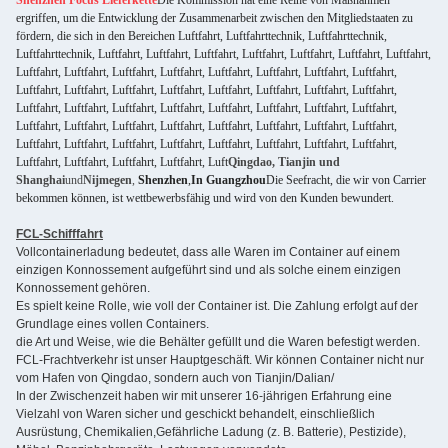
Shenzhen Focus Lieferkette
Die Kommission hat eine Reihe von Maßnahmen
ergriffen, um die Entwicklung der Zusammenarbeit zwischen den Mitgliedstaaten zu
fördern, die sich in den Bereichen Luftfahrt, Luftfahrttechnik, Luftfahrttechnik,
Luftfahrttechnik, Luftfahrt, Luftfahrt, Luftfahrt, Luftfahrt, Luftfahrt, Luftfahrt, Luftfahrt,
Luftfahrt, Luftfahrt, Luftfahrt, Luftfahrt, Luftfahrt, Luftfahrt, Luftfahrt, Luftfahrt,
Luftfahrt, Luftfahrt, Luftfahrt, Luftfahrt, Luftfahrt, Luftfahrt, Luftfahrt, Luftfahrt,
Luftfahrt, Luftfahrt, Luftfahrt, Luftfahrt, Luftfahrt, Luftfahrt, Luftfahrt, Luftfahrt,
Luftfahrt, Luftfahrt, Luftfahrt, Luftfahrt, Luftfahrt, Luftfahrt, Luftfahrt, Luftfahrt,
Luftfahrt, Luftfahrt, Luftfahrt, Luftfahrt, Luftfahrt, Luftfahrt, Luftfahrt, Luftfahrt,
Luftfahrt, Luftfahrt, Luftfahrt, Luftfahrt, Luft
Qingdao, Tianjin und
Shanghai
und
Nijmegen
,
Shenzhen
,
In Guangzhou
Die Seefracht, die wir von Carrier
bekommen können, ist wettbewerbsfähig und wird von den Kunden bewundert.
FCL-Schifffahrt
Vollcontainerladung bedeutet, dass alle Waren im Container auf einem
einzigen Konnossement aufgeführt sind und als solche einem einzigen
Konnossement gehören.
Es spielt keine Rolle, wie voll der Container ist. Die Zahlung erfolgt auf der
Grundlage eines vollen Containers.
die Art und Weise, wie die Behälter gefüllt und die Waren befestigt werden.
FCL-Frachtverkehr ist unser Hauptgeschäft. Wir können Container nicht nur
vom Hafen von Qingdao, sondern auch von Tianjin/Dalian/
In der Zwischenzeit haben wir mit unserer 16-jährigen Erfahrung eine
Vielzahl von Waren sicher und geschickt behandelt, einschließlich
Ausrüstung, Chemikalien,Gefährliche Ladung (z. B. Batterie), Pestizide),