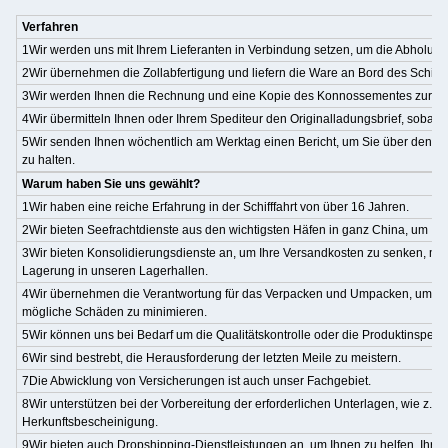
Verfahren
1Wir werden uns mit Ihrem Lieferanten in Verbindung setzen, um die Abholun
2Wir übernehmen die Zollabfertigung und liefern die Ware an Bord des Schiffe
3Wir werden Ihnen die Rechnung und eine Kopie des Konnossementes zur Zah
4Wir übermitteln Ihnen oder Ihrem Spediteur den Originalladungsbrief, sobald
5Wir senden Ihnen wöchentlich am Werktag einen Bericht, um Sie über den S
zu halten.
Warum haben Sie uns gewählt?
1Wir haben eine reiche Erfahrung in der Schifffahrt von über 16 Jahren.
2Wir bieten Seefrachtdienste aus den wichtigsten Häfen in ganz China, um Ih
3Wir bieten Konsolidierungsdienste an, um Ihre Versandkosten zu senken, mit 
Lagerung in unseren Lagerhallen.
4Wir übernehmen die Verantwortung für das Verpacken und Umpacken, um di
mögliche Schäden zu minimieren.
5Wir können uns bei Bedarf um die Qualitätskontrolle oder die Produktinspek
6Wir sind bestrebt, die Herausforderung der letzten Meile zu meistern.
7Die Abwicklung von Versicherungen ist auch unser Fachgebiet.
8Wir unterstützen bei der Vorbereitung der erforderlichen Unterlagen, wie z.B.
Herkunftsbescheinigung.
9Wir bieten auch Dropshipping-Dienstleistungen an, um Ihnen zu helfen, Ihr G