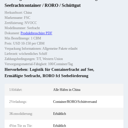
Seefrachtcontainer / RORO / Schüttgut
Herkunftsort: China
Markenname: FSC
Zertifizierung: NVOCC
Modellnummer: Seefracht
Dokument:
Produktbroschüre PDF
Min Bestellmenge: 1 CBM
Preis: USD 10-150 per CBM
Verpackung Informationen: Allgemeine Pakete erlaubt
Lieferzeit: wöchentliches Schiff
Zahlungsbedingungen: T/T, Western Union
Versorgungsmaterial-Fähigkeit: 100/Container/Tag
Hervorheben:
Logistik für Containerfracht auf See
,
Ermäßigte Seefracht
,
RORO fcl Seebeförderung
1Abfahrt:
Alle Häfen in China
2Verladungs:
Container/RORO/Schüttversand
3Konsolidierung:
Erhältlich
4Von Tür zu Tür:
Erhältlich