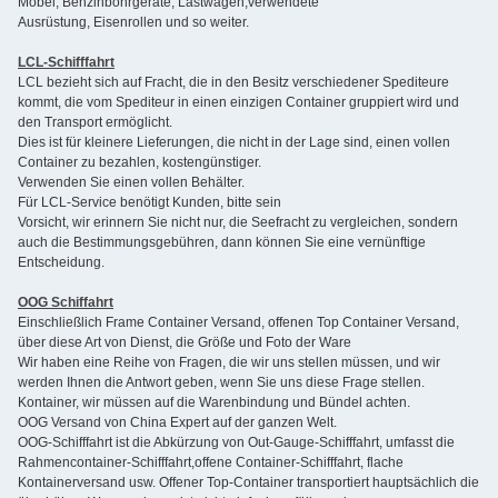
Möbel, Benzinbohrgeräte, Lastwagen,verwendete
Ausrüstung, Eisenrollen und so weiter.
LCL-Schifffahrt
LCL bezieht sich auf Fracht, die in den Besitz verschiedener Spediteure
kommt, die vom Spediteur in einen einzigen Container gruppiert wird und
den Transport ermöglicht.
Dies ist für kleinere Lieferungen, die nicht in der Lage sind, einen vollen
Container zu bezahlen, kostengünstiger.
Verwenden Sie einen vollen Behälter.
Für LCL-Service benötigt Kunden, bitte sein
Vorsicht, wir erinnern Sie nicht nur, die Seefracht zu vergleichen, sondern
auch die Bestimmungsgebühren, dann können Sie eine vernünftige
Entscheidung.
OOG Schiffahrt
Einschließlich Frame Container Versand, offenen Top Container Versand,
über diese Art von Dienst, die Größe und Foto der Ware
Wir haben eine Reihe von Fragen, die wir uns stellen müssen, und wir
werden Ihnen die Antwort geben, wenn Sie uns diese Frage stellen.
Kontainer, wir müssen auf die Warenbindung und Bündel achten.
OOG Versand von China Expert auf der ganzen Welt.
OOG-Schifffahrt ist die Abkürzung von Out-Gauge-Schifffahrt, umfasst die
Rahmencontainer-Schifffahrt,offene Container-Schifffahrt, flache
Kontainerversand usw. Offener Top-Container transportiert hauptsächlich die