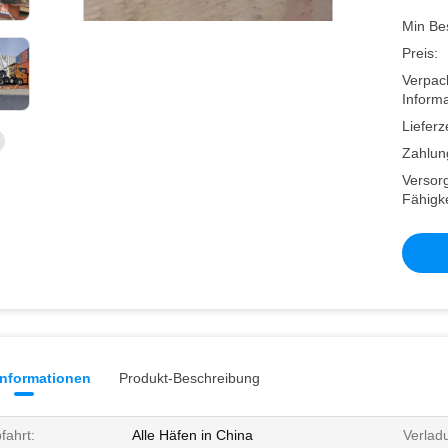
Min Be
Preis:
Verpac
Informa
Lieferze
Zahlun
Versor
Fähigke
informationen
Produkt-Beschreibung
fahrt:
Alle Häfen in China
Verlad