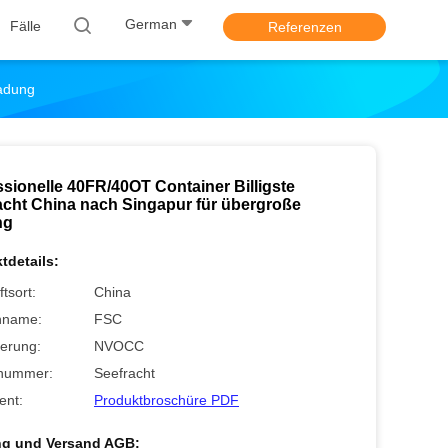
German
Fälle
Referenzen
Ladung
ssionelle 40FR/40OT Container Billigste
acht China nach Singapur für übergroße
ng
tdetails:
tsort:
China
nname:
FSC
zierung:
NVOCC
nummer:
Seefracht
nt:
Produktbroschüre PDF
ng und Versand AGB: