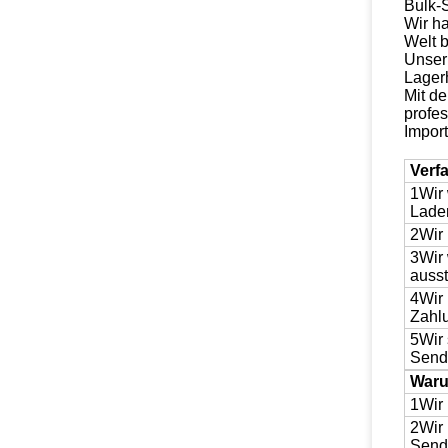
Bulk-S
Wir h
Welt b
Unser
Lager
Mit de
profes
Impor
Verf
1Wir 
Laden
2Wir 
3Wir
ausst
4Wir 
Zahlu
5Wir 
Send
Waru
1Wir 
2Wir 
Send