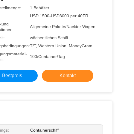
stellmenge:
1 Behälter
USD 1500-USD3000 per 40FR
kung
Allgemeine Pakete/Nackter Wagen
tionen:
it:
wöchentliches Schiff
gsbedingungen:
T/T, Western Union, MoneyGram
gungsmaterial-
100/Container/Tag
it:
Bestpreis
Kontakt
ungs:
Containerschiff