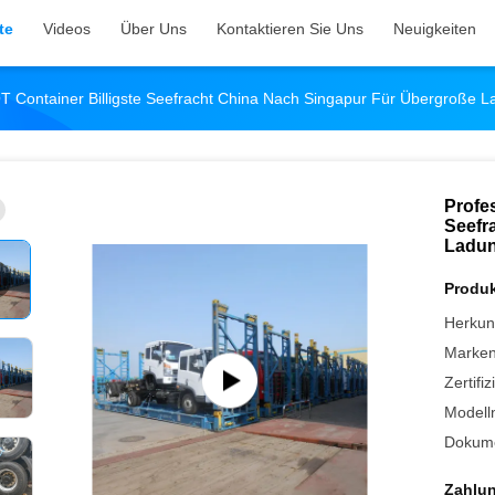
te
Videos
Über Uns
Kontaktieren Sie Uns
Neuigkeiten
T Container Billigste Seefracht China Nach Singapur Für Übergroße 
Profe
Seefr
Ladu
Produk
Herkunf
Marke
Zertifi
Modell
Dokume
Zahlu