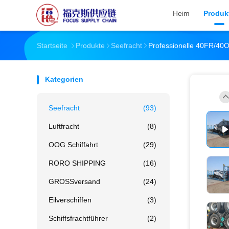
Heim
Produk
Startseite
Produkte
Seefracht
Professionelle 40FR/40O
Kategorien
Seefracht
(93)
Luftfracht
(8)
OOG Schiffahrt
(29)
RORO SHIPPING
(16)
GROSSversand
(24)
Eilverschiffen
(3)
Schiffsfrachtführer
(2)