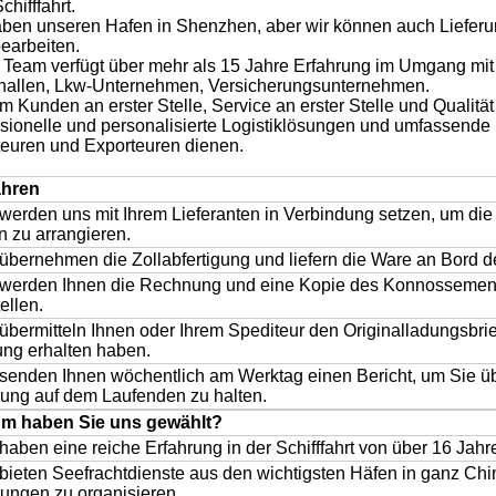
chifffahrt.
aben unseren Hafen in Shenzhen, aber wir können auch Lieferu
earbeiten.
 Team verfügt über mehr als 15 Jahre Erfahrung im Umgang mit 
hallen, Lkw-Unternehmen, Versicherungsunternehmen.
m Kunden an erster Stelle, Service an erster Stelle und Qualität
sionelle und personalisierte Logistiklösungen und umfassende L
teuren und Exporteuren dienen.
ahren
werden uns mit Ihrem Lieferanten in Verbindung setzen, um di
 zu arrangieren.
übernehmen die Zollabfertigung und liefern die Ware an Bord de
 werden Ihnen die Rechnung und eine Kopie des Konnossemen
ellen.
übermitteln Ihnen oder Ihrem Spediteur den Originalladungsbrief
ng erhalten haben.
senden Ihnen wöchentlich am Werktag einen Bericht, um Sie üb
ung auf dem Laufenden zu halten.
m haben Sie uns gewählt?
haben eine reiche Erfahrung in der Schifffahrt von über 16 Jahr
bieten Seefrachtdienste aus den wichtigsten Häfen in ganz Chi
ungen zu organisieren.