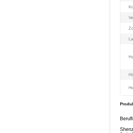
Ko
Ve
Zo
La
Ha
Hä
He
Produ
Beruf
Shenzh