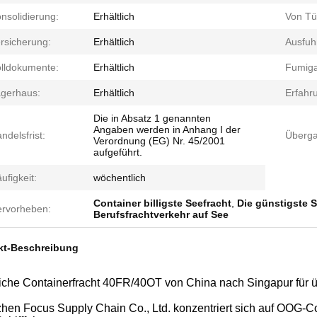
nsolidierung:
Erhältlich
Von Tü
rsicherung:
Erhältlich
Ausfuhr
lldokumente:
Erhältlich
Fumiga
gerhaus:
Erhältlich
Erfahr
Die in Absatz 1 genannten
Angaben werden in Anhang I der
ndelsfrist:
Überga
Verordnung (EG) Nr. 45/2001
aufgeführt.
ufigkeit:
wöchentlich
Container billigste Seefracht
,
Die günstigste 
rvorheben:
Berufsfrachtverkehr auf See
kt-Beschreibung
liche Containerfracht 40FR/40OT von China nach Singapur für
en Focus Supply Chain Co., Ltd. konzentriert sich auf OOG-Con