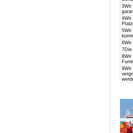
3Wir 
garan
4Wir
Plat
5Wir 
kümm
6Wir 
7Die 
8Wir 
Fumig
9Wir 
vergr
werd