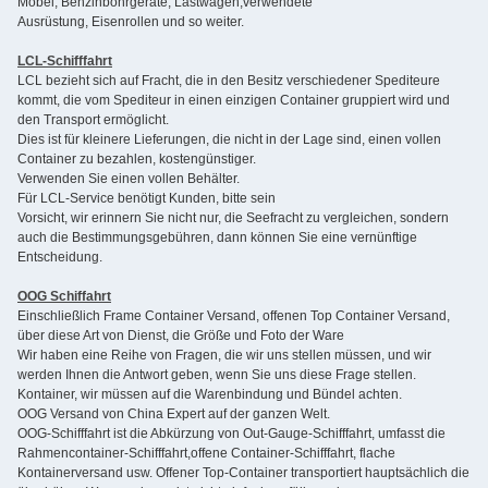
Möbel, Benzinbohrgeräte, Lastwagen,verwendete
Ausrüstung, Eisenrollen und so weiter.
LCL-Schifffahrt
LCL bezieht sich auf Fracht, die in den Besitz verschiedener Spediteure
kommt, die vom Spediteur in einen einzigen Container gruppiert wird und
den Transport ermöglicht.
Dies ist für kleinere Lieferungen, die nicht in der Lage sind, einen vollen
Container zu bezahlen, kostengünstiger.
Verwenden Sie einen vollen Behälter.
Für LCL-Service benötigt Kunden, bitte sein
Vorsicht, wir erinnern Sie nicht nur, die Seefracht zu vergleichen, sondern
auch die Bestimmungsgebühren, dann können Sie eine vernünftige
Entscheidung.
OOG Schiffahrt
Einschließlich Frame Container Versand, offenen Top Container Versand,
über diese Art von Dienst, die Größe und Foto der Ware
Wir haben eine Reihe von Fragen, die wir uns stellen müssen, und wir
werden Ihnen die Antwort geben, wenn Sie uns diese Frage stellen.
Kontainer, wir müssen auf die Warenbindung und Bündel achten.
OOG Versand von China Expert auf der ganzen Welt.
OOG-Schifffahrt ist die Abkürzung von Out-Gauge-Schifffahrt, umfasst die
Rahmencontainer-Schifffahrt,offene Container-Schifffahrt, flache
Kontainerversand usw. Offener Top-Container transportiert hauptsächlich die