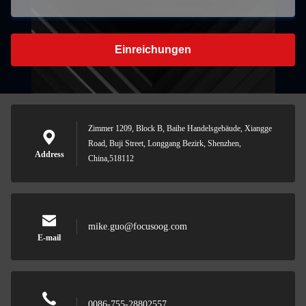
Einreichungen
Zimmer 1209, Block B, Baihe Handelsgebäude, Xiangge
Road, Buji Street, Longgang Bezirk, Shenzhen,
Address
China,518112
mike.guo@focusoog.com
E-mail
0086-755-28802557