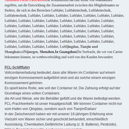
Shenzhen Focus Lieferkette
Die Kommission hat eine Reihe von Maßnahmen
ergriffen, um die Entwicklung der Zusammenarbeit zwischen den Mitgliedstaaten zu
fördern, die sich in den Bereichen Luftfahrt, Luftfahrttechnik, Luftfahrttechnik,
Luftfahrttechnik, Luftfahrt, Luftfahrt, Luftfahrt, Luftfahrt, Luftfahrt, Luftfahrt, Luftfahrt,
Luftfahrt, Luftfahrt, Luftfahrt, Luftfahrt, Luftfahrt, Luftfahrt, Luftfahrt, Luftfahrt,
Luftfahrt, Luftfahrt, Luftfahrt, Luftfahrt, Luftfahrt, Luftfahrt, Luftfahrt, Luftfahrt,
Luftfahrt, Luftfahrt, Luftfahrt, Luftfahrt, Luftfahrt, Luftfahrt, Luftfahrt, Luftfahrt,
Luftfahrt, Luftfahrt, Luftfahrt, Luftfahrt, Luftfahrt, Luftfahrt, Luftfahrt, Luftfahrt,
Luftfahrt, Luftfahrt, Luftfahrt, Luftfahrt, Luftfahrt, Luftfahrt, Luftfahrt, Luftfahrt,
Luftfahrt, Luftfahrt, Luftfahrt, Luftfahrt, Luft
Qingdao, Tianjin und
Shanghai
und
Nijmegen
,
Shenzhen
,
In Guangzhou
Die Seefracht, die wir von Carrier
bekommen können, ist wettbewerbsfähig und wird von den Kunden bewundert.
FCL-Schifffahrt
Vollcontainerladung bedeutet, dass alle Waren im Container auf einem
einzigen Konnossement aufgeführt sind und als solche einem einzigen
Konnossement gehören.
Es spielt keine Rolle, wie voll der Container ist. Die Zahlung erfolgt auf der
Grundlage eines vollen Containers.
die Art und Weise, wie die Behälter gefüllt und die Waren befestigt werden.
FCL-Frachtverkehr ist unser Hauptgeschäft. Wir können Container nicht nur
vom Hafen von Qingdao, sondern auch von Tianjin/Dalian/
In der Zwischenzeit haben wir mit unserer 16-jährigen Erfahrung eine
Vielzahl von Waren sicher und geschickt behandelt, einschließlich
Ausrüstung, Chemikalien,Gefährliche Ladung (z. B. Batterie), Pestizide),