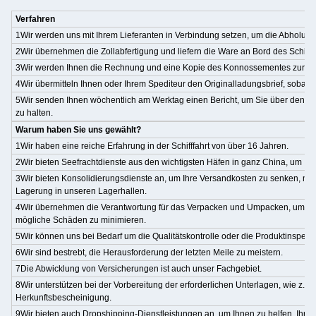
Verfahren
1Wir werden uns mit Ihrem Lieferanten in Verbindung setzen, um die Abholun
2Wir übernehmen die Zollabfertigung und liefern die Ware an Bord des Schiffe
3Wir werden Ihnen die Rechnung und eine Kopie des Konnossementes zur Zah
4Wir übermitteln Ihnen oder Ihrem Spediteur den Originalladungsbrief, sobald
5Wir senden Ihnen wöchentlich am Werktag einen Bericht, um Sie über den S
zu halten.
Warum haben Sie uns gewählt?
1Wir haben eine reiche Erfahrung in der Schifffahrt von über 16 Jahren.
2Wir bieten Seefrachtdienste aus den wichtigsten Häfen in ganz China, um Ih
3Wir bieten Konsolidierungsdienste an, um Ihre Versandkosten zu senken, mit 
Lagerung in unseren Lagerhallen.
4Wir übernehmen die Verantwortung für das Verpacken und Umpacken, um di
mögliche Schäden zu minimieren.
5Wir können uns bei Bedarf um die Qualitätskontrolle oder die Produktinspek
6Wir sind bestrebt, die Herausforderung der letzten Meile zu meistern.
7Die Abwicklung von Versicherungen ist auch unser Fachgebiet.
8Wir unterstützen bei der Vorbereitung der erforderlichen Unterlagen, wie z.B.
Herkunftsbescheinigung.
9Wir bieten auch Dropshipping-Dienstleistungen an, um Ihnen zu helfen, Ihr G