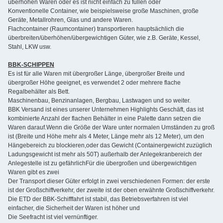
überhöhen Waren oder es ist nicht einfach zu füllen oder
Konventionelle Container, wie beispielsweise große Maschinen, große
Geräte, Metallrohren, Glas und andere Waren.
Flachcontainer (Raumcontainer) transportieren hauptsächlich die
überbreiten/überhöhen/übergewichtigen Güter, wie z.B. Geräte, Kessel,
Stahl, LKW usw.
BBK-SCHIPPEN
Es ist für alle Waren mit übergroßer Länge, übergroßer Breite und
übergroßer Höhe geeignet, es verwendet 2 oder mehrere flache
Regalbehälter als Bett.
Maschinenbau, Benzinanlagen, Bergbau, Lastwagen und so weiter.
BBK Versand ist eines unserer Unternehmen Highlights Geschäft, das ist
kombinierte Anzahl der flachen Behälter in eine Palette dann setzen die
Waren darauf.Wenn die Größe der Ware unter normalen Umständen zu groß
ist (Breite und Höhe mehr als 4 Meter, Länge mehr als 12 Meter), um den
Hängebereich zu blockieren,oder das Gewicht (Containergewicht zuzüglich
Ladungsgewicht ist mehr als 50T) außerhalb der Anlegekranbereich der
Anlegestelle ist zu gefährlichFür die übergroßen und übergewichtigen
Waren gibt es zwei
Der Transport dieser Güter erfolgt in zwei verschiedenen Formen: der erste
ist der Großschiffverkehr, der zweite ist der oben erwähnte Großschiffverkehr.
Die ETD der BBK-Schifffahrt ist stabil, das Betriebsverfahren ist viel
einfacher, die Sicherheit der Waren ist höher und
Die Seefracht ist viel vernünftiger.