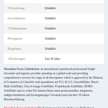
5Versicherung:
Erhältlich
6Ausfuhrlizenz:
Erhältlich
7Zolldokumente:
Erhältlich
8Fumigation:
Erhältlich
9Lagerhaus:
Erhältlich
10Erfahrungen:
Fast 20 Jahre.
Shenzhen Focus Lieferkette
is an international experienced professional freight
forwarder and logistics provider operating on a global scale and providing
comprehensive services for cargo of all descriptions which is approved by the Ministry
of Commerce of ChinaWir sind spezialisiert auf FCL & LCL Seeschifffahrt, Bruch-
Bulk-Schifffahrt, Out-of-Gauge-Schifffahrt, Projektfracht-Schifffahrt, RORO-
Schifffahrt und so weiter.Wir können Ihnen einen professionellen, integriertes,
maßgeschneidertes und kostengünstiges Versandsystem mit über 16 Jahren
Betriebserfahrung.