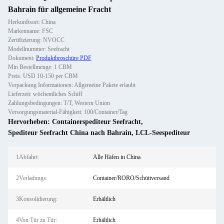
Bahrain für allgemeine Fracht
Herkunftsort: China
Markenname: FSC
Zertifizierung: NVOCC
Modellnummer: Seefracht
Dokument:
Produktbroschüre PDF
Min Bestellmenge: 1 CBM
Preis: USD 10-150 per CBM
Verpackung Informationen: Allgemeine Pakete erlaubt
Lieferzeit: wöchentliches Schiff
Zahlungsbedingungen: T/T, Western Union
Versorgungsmaterial-Fähigkeit: 100/Container/Tag
Hervorheben:
Containerspediteur Seefracht
,
Spediteur Seefracht China nach Bahrain
,
LCL-Seespediteur
1Abfahrt:
Alle Häfen in China
2Verladungs:
Container/RORO/Schüttversand
3Konsolidierung:
Erhältlich
4Von Tür zu Tür:
Erhältlich