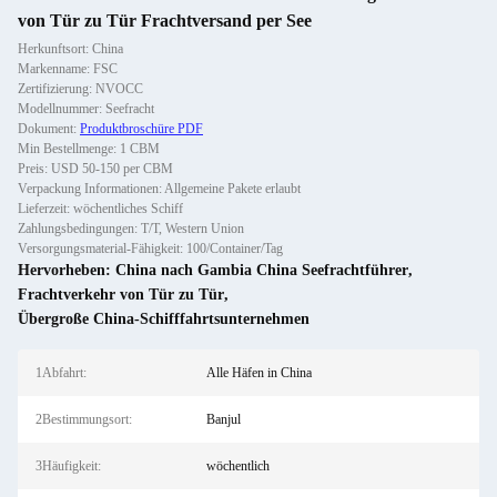
von Tür zu Tür Frachtversand per See
Herkunftsort: China
Markenname: FSC
Zertifizierung: NVOCC
Modellnummer: Seefracht
Dokument:
Produktbroschüre PDF
Min Bestellmenge: 1 CBM
Preis: USD 50-150 per CBM
Verpackung Informationen: Allgemeine Pakete erlaubt
Lieferzeit: wöchentliches Schiff
Zahlungsbedingungen: T/T, Western Union
Versorgungsmaterial-Fähigkeit: 100/Container/Tag
Hervorheben:
China nach Gambia China Seefrachtführer
,
Frachtverkehr von Tür zu Tür
,
Übergroße China-Schifffahrtsunternehmen
1Abfahrt:
Alle Häfen in China
2Bestimmungsort:
Banjul
3Häufigkeit:
wöchentlich