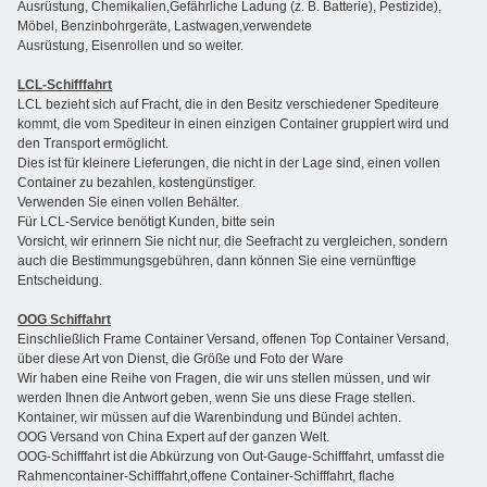
Ausrüstung, Chemikalien,Gefährliche Ladung (z. B. Batterie), Pestizide),
Möbel, Benzinbohrgeräte, Lastwagen,verwendete
Ausrüstung, Eisenrollen und so weiter.
LCL-Schifffahrt
LCL bezieht sich auf Fracht, die in den Besitz verschiedener Spediteure
kommt, die vom Spediteur in einen einzigen Container gruppiert wird und
den Transport ermöglicht.
Dies ist für kleinere Lieferungen, die nicht in der Lage sind, einen vollen
Container zu bezahlen, kostengünstiger.
Verwenden Sie einen vollen Behälter.
Für LCL-Service benötigt Kunden, bitte sein
Vorsicht, wir erinnern Sie nicht nur, die Seefracht zu vergleichen, sondern
auch die Bestimmungsgebühren, dann können Sie eine vernünftige
Entscheidung.
OOG Schiffahrt
Einschließlich Frame Container Versand, offenen Top Container Versand,
über diese Art von Dienst, die Größe und Foto der Ware
Wir haben eine Reihe von Fragen, die wir uns stellen müssen, und wir
werden Ihnen die Antwort geben, wenn Sie uns diese Frage stellen.
Kontainer, wir müssen auf die Warenbindung und Bündel achten.
OOG Versand von China Expert auf der ganzen Welt.
OOG-Schifffahrt ist die Abkürzung von Out-Gauge-Schifffahrt, umfasst die
Rahmencontainer-Schifffahrt,offene Container-Schifffahrt, flache