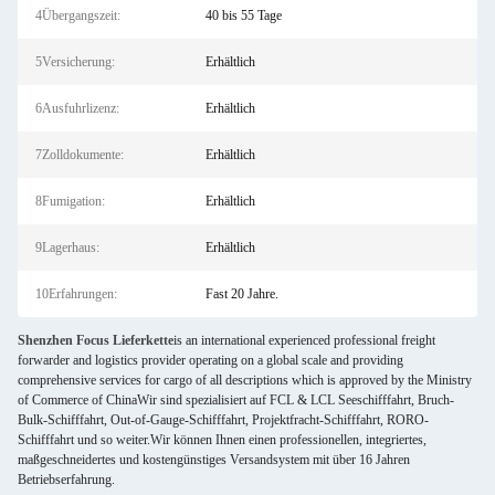
4Übergangszeit:
40 bis 55 Tage
5Versicherung:
Erhältlich
6Ausfuhrlizenz:
Erhältlich
7Zolldokumente:
Erhältlich
8Fumigation:
Erhältlich
9Lagerhaus:
Erhältlich
10Erfahrungen:
Fast 20 Jahre.
Shenzhen Focus Lieferkette
is an international experienced professional freight
forwarder and logistics provider operating on a global scale and providing
comprehensive services for cargo of all descriptions which is approved by the Ministry
of Commerce of ChinaWir sind spezialisiert auf FCL & LCL Seeschifffahrt, Bruch-
Bulk-Schifffahrt, Out-of-Gauge-Schifffahrt, Projektfracht-Schifffahrt, RORO-
Schifffahrt und so weiter.Wir können Ihnen einen professionellen, integriertes,
maßgeschneidertes und kostengünstiges Versandsystem mit über 16 Jahren
Betriebserfahrung.