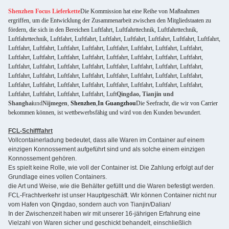
Shenzhen Focus Lieferkette
Die Kommission hat eine Reihe von Maßnahmen
ergriffen, um die Entwicklung der Zusammenarbeit zwischen den Mitgliedstaaten zu
fördern, die sich in den Bereichen Luftfahrt, Luftfahrttechnik, Luftfahrttechnik,
Luftfahrttechnik, Luftfahrt, Luftfahrt, Luftfahrt, Luftfahrt, Luftfahrt, Luftfahrt, Luftfahrt,
Luftfahrt, Luftfahrt, Luftfahrt, Luftfahrt, Luftfahrt, Luftfahrt, Luftfahrt, Luftfahrt,
Luftfahrt, Luftfahrt, Luftfahrt, Luftfahrt, Luftfahrt, Luftfahrt, Luftfahrt, Luftfahrt,
Luftfahrt, Luftfahrt, Luftfahrt, Luftfahrt, Luftfahrt, Luftfahrt, Luftfahrt, Luftfahrt,
Luftfahrt, Luftfahrt, Luftfahrt, Luftfahrt, Luftfahrt, Luftfahrt, Luftfahrt, Luftfahrt,
Luftfahrt, Luftfahrt, Luftfahrt, Luftfahrt, Luftfahrt, Luftfahrt, Luftfahrt, Luftfahrt,
Luftfahrt, Luftfahrt, Luftfahrt, Luftfahrt, Luft
Qingdao, Tianjin und
Shanghai
und
Nijmegen
,
Shenzhen
,
In Guangzhou
Die Seefracht, die wir von Carrier
bekommen können, ist wettbewerbsfähig und wird von den Kunden bewundert.
FCL-Schifffahrt
Vollcontainerladung bedeutet, dass alle Waren im Container auf einem
einzigen Konnossement aufgeführt sind und als solche einem einzigen
Konnossement gehören.
Es spielt keine Rolle, wie voll der Container ist. Die Zahlung erfolgt auf der
Grundlage eines vollen Containers.
die Art und Weise, wie die Behälter gefüllt und die Waren befestigt werden.
FCL-Frachtverkehr ist unser Hauptgeschäft. Wir können Container nicht nur
vom Hafen von Qingdao, sondern auch von Tianjin/Dalian/
In der Zwischenzeit haben wir mit unserer 16-jährigen Erfahrung eine
Vielzahl von Waren sicher und geschickt behandelt, einschließlich