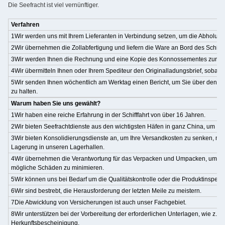
Die Seefracht ist viel vernünftiger.
Verfahren
1Wir werden uns mit Ihrem Lieferanten in Verbindung setzen, um die Abholun
2Wir übernehmen die Zollabfertigung und liefern die Ware an Bord des Schiffe
3Wir werden Ihnen die Rechnung und eine Kopie des Konnossementes zur Zah
4Wir übermitteln Ihnen oder Ihrem Spediteur den Originalladungsbrief, sobald
5Wir senden Ihnen wöchentlich am Werktag einen Bericht, um Sie über den S
zu halten.
Warum haben Sie uns gewählt?
1Wir haben eine reiche Erfahrung in der Schifffahrt von über 16 Jahren.
2Wir bieten Seefrachtdienste aus den wichtigsten Häfen in ganz China, um Ih
3Wir bieten Konsolidierungsdienste an, um Ihre Versandkosten zu senken, mit 
Lagerung in unseren Lagerhallen.
4Wir übernehmen die Verantwortung für das Verpacken und Umpacken, um di
mögliche Schäden zu minimieren.
5Wir können uns bei Bedarf um die Qualitätskontrolle oder die Produktinspek
6Wir sind bestrebt, die Herausforderung der letzten Meile zu meistern.
7Die Abwicklung von Versicherungen ist auch unser Fachgebiet.
8Wir unterstützen bei der Vorbereitung der erforderlichen Unterlagen, wie z.B.
Herkunftsbescheinigung.