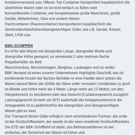
Kontainerversand usw. Offener Top-Container transportiert hauptsächlich die
überhöhen Waren oder es ist nicht einfach zu füllen oder
Konventionelle Container, wie beispielsweise große Maschinen, große
Geräte, Metallrohren, Glas und andere Waren.
Flachcontainer (Raumcontainer) transportieren hauptsächlich die
überbreiten/überhöhen/übergewichtigen Güter, wie z.B. Geräte, Kessel,
Stahl, LKW usw.
BBK-SCHIPPEN
Es ist für alle Waren mit übergroßer Länge, übergroßer Breite und
übergroßer Höhe geeignet, es verwendet 2 oder mehrere flache
Regalbehälter als Bett.
Maschinenbau, Benzinanlagen, Bergbau, Lastwagen und so weiter.
BBK Versand ist eines unserer Unternehmen Highlights Geschäft, das ist
kombinierte Anzahl der flachen Behälter in eine Palette dann setzen die
Waren darauf.Wenn die Größe der Ware unter normalen Umständen zu groß
ist (Breite und Höhe mehr als 4 Meter, Länge mehr als 12 Meter), um den
Hängebereich zu blockieren,oder das Gewicht (Containergewicht zuzüglich
Ladungsgewicht ist mehr als 50T) außerhalb der Anlegekranbereich der
Anlegestelle ist zu gefährlichFür die übergroßen und übergewichtigen
Waren gibt es zwei
Der Transport dieser Güter erfolgt in zwei verschiedenen Formen: der erste
ist der Großschiffverkehr, der zweite ist der oben erwähnte Großschiffverkehr.
Die ETD der BBK-Schifffahrt ist stabil, das Betriebsverfahren ist viel
einfacher, die Sicherheit der Waren ist höher und