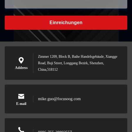
Einreichungen
Zimmer 1209, Block B, Baihe Handelsgebäude, Xiangge
Road, Buji Street, Longgang Bezirk, Shenzhen,
Address
China,518112
mike.guo@focusoog.com
E-mail