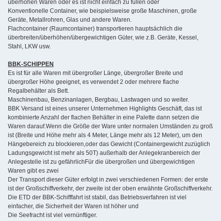
überhöhen Waren oder es ist nicht einfach zu füllen oder
Konventionelle Container, wie beispielsweise große Maschinen, große
Geräte, Metallrohren, Glas und andere Waren.
Flachcontainer (Raumcontainer) transportieren hauptsächlich die
überbreiten/überhöhen/übergewichtigen Güter, wie z.B. Geräte, Kessel,
Stahl, LKW usw.
BBK-SCHIPPEN
Es ist für alle Waren mit übergroßer Länge, übergroßer Breite und
übergroßer Höhe geeignet, es verwendet 2 oder mehrere flache
Regalbehälter als Bett.
Maschinenbau, Benzinanlagen, Bergbau, Lastwagen und so weiter.
BBK Versand ist eines unserer Unternehmen Highlights Geschäft, das ist
kombinierte Anzahl der flachen Behälter in eine Palette dann setzen die
Waren darauf.Wenn die Größe der Ware unter normalen Umständen zu groß
ist (Breite und Höhe mehr als 4 Meter, Länge mehr als 12 Meter), um den
Hängebereich zu blockieren,oder das Gewicht (Containergewicht zuzüglich
Ladungsgewicht ist mehr als 50T) außerhalb der Anlegekranbereich der
Anlegestelle ist zu gefährlichFür die übergroßen und übergewichtigen
Waren gibt es zwei
Der Transport dieser Güter erfolgt in zwei verschiedenen Formen: der erste
ist der Großschiffverkehr, der zweite ist der oben erwähnte Großschiffverkehr.
Die ETD der BBK-Schifffahrt ist stabil, das Betriebsverfahren ist viel
einfacher, die Sicherheit der Waren ist höher und
Die Seefracht ist viel vernünftiger.