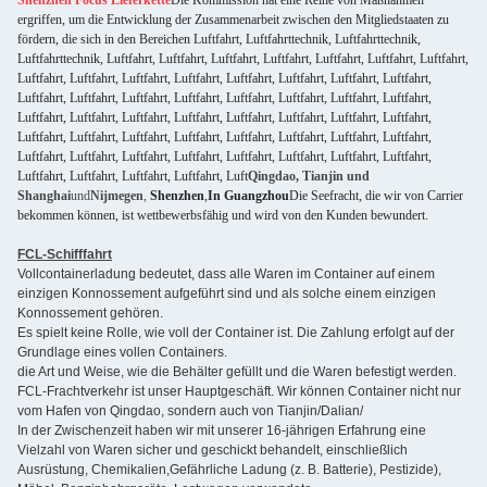
Shenzhen Focus Lieferkette
Die Kommission hat eine Reihe von Maßnahmen
ergriffen, um die Entwicklung der Zusammenarbeit zwischen den Mitgliedstaaten zu
fördern, die sich in den Bereichen Luftfahrt, Luftfahrttechnik, Luftfahrttechnik,
Luftfahrttechnik, Luftfahrt, Luftfahrt, Luftfahrt, Luftfahrt, Luftfahrt, Luftfahrt, Luftfahrt,
Luftfahrt, Luftfahrt, Luftfahrt, Luftfahrt, Luftfahrt, Luftfahrt, Luftfahrt, Luftfahrt,
Luftfahrt, Luftfahrt, Luftfahrt, Luftfahrt, Luftfahrt, Luftfahrt, Luftfahrt, Luftfahrt,
Luftfahrt, Luftfahrt, Luftfahrt, Luftfahrt, Luftfahrt, Luftfahrt, Luftfahrt, Luftfahrt,
Luftfahrt, Luftfahrt, Luftfahrt, Luftfahrt, Luftfahrt, Luftfahrt, Luftfahrt, Luftfahrt,
Luftfahrt, Luftfahrt, Luftfahrt, Luftfahrt, Luftfahrt, Luftfahrt, Luftfahrt, Luftfahrt,
Luftfahrt, Luftfahrt, Luftfahrt, Luftfahrt, Luft
Qingdao, Tianjin und
Shanghai
und
Nijmegen
,
Shenzhen
,
In Guangzhou
Die Seefracht, die wir von Carrier
bekommen können, ist wettbewerbsfähig und wird von den Kunden bewundert.
FCL-Schifffahrt
Vollcontainerladung bedeutet, dass alle Waren im Container auf einem
einzigen Konnossement aufgeführt sind und als solche einem einzigen
Konnossement gehören.
Es spielt keine Rolle, wie voll der Container ist. Die Zahlung erfolgt auf der
Grundlage eines vollen Containers.
die Art und Weise, wie die Behälter gefüllt und die Waren befestigt werden.
FCL-Frachtverkehr ist unser Hauptgeschäft. Wir können Container nicht nur
vom Hafen von Qingdao, sondern auch von Tianjin/Dalian/
In der Zwischenzeit haben wir mit unserer 16-jährigen Erfahrung eine
Vielzahl von Waren sicher und geschickt behandelt, einschließlich
Ausrüstung, Chemikalien,Gefährliche Ladung (z. B. Batterie), Pestizide),