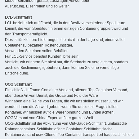
Möbel, Benzinbohrgeräte, Lastwagen,verwendete
Ausrüstung, Eisenrollen und so weiter.
LCL-Schifffahrt
LCL bezieht sich auf Fracht, die in den Besitz verschiedener Spediteure
kommt, die vom Spediteur in einen einzigen Container gruppiert wird und
den Transport ermöglicht.
Dies ist für kleinere Lieferungen, die nicht in der Lage sind, einen vollen
Container zu bezahlen, kostengünstiger.
Verwenden Sie einen vollen Behälter.
Für LCL-Service benötigt Kunden, bitte sein
Vorsicht, wir erinnern Sie nicht nur, die Seefracht zu vergleichen, sondern
auch die Bestimmungsgebühren, dann können Sie eine vernünftige
Entscheidung.
OOG Schiffahrt
Einschließlich Frame Container Versand, offenen Top Container Versand,
über diese Art von Dienst, die Größe und Foto der Ware
Wir haben eine Reihe von Fragen, die wir uns stellen müssen, und wir
werden Ihnen die Antwort geben, wenn Sie uns diese Frage stellen.
Kontainer, wir müssen auf die Warenbindung und Bündel achten.
OOG Versand von China Expert auf der ganzen Welt.
OOG-Schifffahrt ist die Abkürzung von Out-Gauge-Schifffahrt, umfasst die
Rahmencontainer-Schifffahrt,offene Container-Schifffahrt, flache
Kontainerversand usw. Offener Top-Container transportiert hauptsächlich die