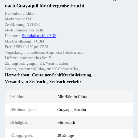
nach Guayaquil für übergroße Fracht
Herkunftsort: China
Markenname: FSC
Zertifizierung: NVOCC
Modellnummer: Seefracht
Dokument:
Produktbroschüre PDF
Min Bestellmenge: 1 CBM
Preis: USD 10-150 per CBM
Verpackung Informationen: Allgemeine Pakete erlaubt
Lieferzeit: wöchentliches Schiff
Zahlungsbedingungen: T/T, Western Union
Versorgungsmaterial-Fähigkeit: 100/Container/Tag
Hervorheben:
Container-Schifffrachtlieferung
,
Versand von Seefracht
,
Seefrachtverkehr
1Abfahrt:
Alle Häfen in China
2Bestimmungsort:
Guayaquil, Ecuador
3Häufigkeit:
wöchentlich
4Übergangszeit:
30-55 Tage