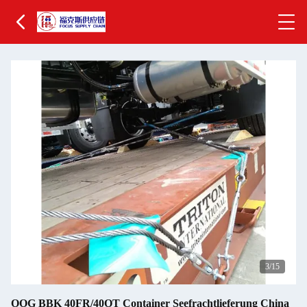
4
/15
OOG BBK 40FR/40OT Container Seefrachtlieferung China