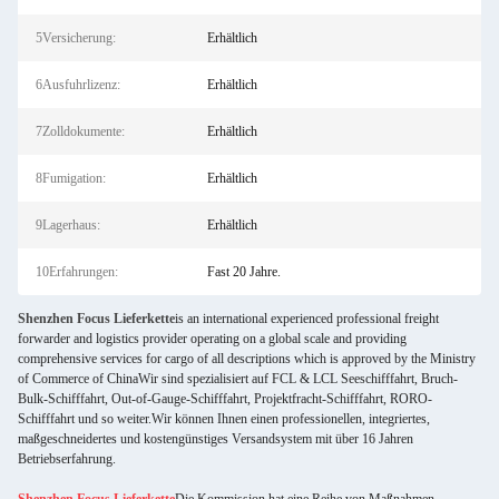
5Versicherung:
Erhältlich
6Ausfuhrlizenz:
Erhältlich
7Zolldokumente:
Erhältlich
8Fumigation:
Erhältlich
9Lagerhaus:
Erhältlich
10Erfahrungen:
Fast 20 Jahre.
Shenzhen Focus Lieferkette
is an international experienced professional freight
forwarder and logistics provider operating on a global scale and providing
comprehensive services for cargo of all descriptions which is approved by the Ministry
of Commerce of ChinaWir sind spezialisiert auf FCL & LCL Seeschifffahrt, Bruch-
Bulk-Schifffahrt, Out-of-Gauge-Schifffahrt, Projektfracht-Schifffahrt, RORO-
Schifffahrt und so weiter.Wir können Ihnen einen professionellen, integriertes,
maßgeschneidertes und kostengünstiges Versandsystem mit über 16 Jahren
Betriebserfahrung.