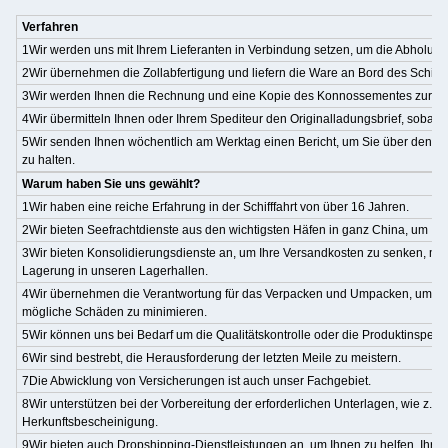
Verfahren
1Wir werden uns mit Ihrem Lieferanten in Verbindung setzen, um die Abholun
2Wir übernehmen die Zollabfertigung und liefern die Ware an Bord des Schiffe
3Wir werden Ihnen die Rechnung und eine Kopie des Konnossementes zur Zah
4Wir übermitteln Ihnen oder Ihrem Spediteur den Originalladungsbrief, sobald
5Wir senden Ihnen wöchentlich am Werktag einen Bericht, um Sie über den S
zu halten.
Warum haben Sie uns gewählt?
1Wir haben eine reiche Erfahrung in der Schifffahrt von über 16 Jahren.
2Wir bieten Seefrachtdienste aus den wichtigsten Häfen in ganz China, um Ih
3Wir bieten Konsolidierungsdienste an, um Ihre Versandkosten zu senken, mit 
Lagerung in unseren Lagerhallen.
4Wir übernehmen die Verantwortung für das Verpacken und Umpacken, um di
mögliche Schäden zu minimieren.
5Wir können uns bei Bedarf um die Qualitätskontrolle oder die Produktinspek
6Wir sind bestrebt, die Herausforderung der letzten Meile zu meistern.
7Die Abwicklung von Versicherungen ist auch unser Fachgebiet.
8Wir unterstützen bei der Vorbereitung der erforderlichen Unterlagen, wie z.B.
Herkunftsbescheinigung.
9Wir bieten auch Dropshipping-Dienstleistungen an, um Ihnen zu helfen, Ihr G