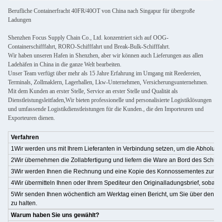
Berufliche Containerfracht 40FR/40OT von China nach Singapur für übergroße
Ladungen
Shenzhen Focus Supply Chain Co., Ltd. konzentriert sich auf OOG-
Containerschifffahrt, RORO-Schifffahrt und Break-Bulk-Schifffahrt.
Wir haben unseren Hafen in Shenzhen, aber wir können auch Lieferungen aus allen
Ladehäfen in China in die ganze Welt bearbeiten.
Unser Team verfügt über mehr als 15 Jahre Erfahrung im Umgang mit Reedereien,
Terminals, Zollmaklern, Lagerhallen, Lkw-Unternehmen, Versicherungsunternehmen.
Mit dem Kunden an erster Stelle, Service an erster Stelle und Qualität als
Dienstleistungsleitfaden,Wir bieten professionelle und personalisierte Logistiklösungen
und umfassende Logistikdienstleistungen für die Kunden., die den Importeuren und
Exporteuren dienen.
Verfahren
1Wir werden uns mit Ihrem Lieferanten in Verbindung setzen, um die Abholun
2Wir übernehmen die Zollabfertigung und liefern die Ware an Bord des Schiffe
3Wir werden Ihnen die Rechnung und eine Kopie des Konnossementes zur Zah
4Wir übermitteln Ihnen oder Ihrem Spediteur den Originalladungsbrief, sobald
5Wir senden Ihnen wöchentlich am Werktag einen Bericht, um Sie über den S
zu halten.
Warum haben Sie uns gewählt?