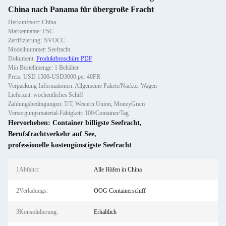
China nach Panama für übergroße Fracht
Herkunftsort: China
Markenname: FSC
Zertifizierung: NVOCC
Modellnummer: Seefracht
Dokument:
Produktbroschüre PDF
Min Bestellmenge: 1 Behälter
Preis: USD 1500-USD3000 per 40FR
Verpackung Informationen: Allgemeine Pakete/Nackter Wagen
Lieferzeit: wöchentliches Schiff
Zahlungsbedingungen: T/T, Western Union, MoneyGram
Versorgungsmaterial-Fähigkeit: 100/Container/Tag
Hervorheben:
Container billigste Seefracht
,
Berufsfrachtverkehr auf See
,
professionelle kostengünstigste Seefracht
1Abfahrt:
Alle Häfen in China
2Verladungs:
OOG Containerschiff
3Konsolidierung:
Erhältlich