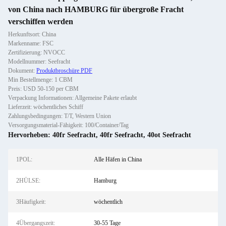
von China nach HAMBURG für übergroße Fracht
verschiffen werden
Herkunftsort: China
Markenname: FSC
Zertifizierung: NVOCC
Modellnummer: Seefracht
Dokument:
Produktbroschüre PDF
Min Bestellmenge: 1 CBM
Preis: USD 50-150 per CBM
Verpackung Informationen: Allgemeine Pakete erlaubt
Lieferzeit: wöchentliches Schiff
Zahlungsbedingungen: T/T, Western Union
Versorgungsmaterial-Fähigkeit: 100/Container/Tag
Hervorheben:
40fr Seefracht
,
40fr Seefracht
,
40ot Seefracht
1POL:
Alle Häfen in China
2HÜLSE:
Hamburg
3Häufigkeit:
wöchentlich
4Übergangszeit:
30-55 Tage