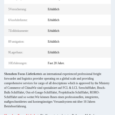
5Versicherung:
Erhältlich
6Ausfuhrlizenz:
Erhältlich
7Zolldokumente:
Erhältlich
8Fumigation:
Erhältlich
9Lagerhaus:
Erhältlich
10Erfahrungen:
Fast 20 Jahre.
Shenzhen Focus Lieferkette
is an international experienced professional freight
forwarder and logistics provider operating on a global scale and providing
comprehensive services for cargo of all descriptions which is approved by the Ministry
of Commerce of ChinaWir sind spezialisiert auf FCL & LCL Seeschifffahrt, Bruch-
Bulk-Schifffahrt, Out-of-Gauge-Schifffahrt, Projektfracht-Schifffahrt, RORO-
Schifffahrt und so weiter.Wir können Ihnen einen professionellen, integriertes,
maßgeschneidertes und kostengünstiges Versandsystem mit über 16 Jahren
Betriebserfahrung.