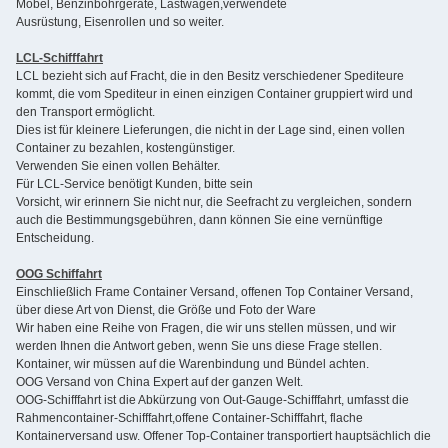
Möbel, Benzinbohrgeräte, Lastwagen,verwendete
Ausrüstung, Eisenrollen und so weiter.
LCL-Schifffahrt
LCL bezieht sich auf Fracht, die in den Besitz verschiedener Spediteure
kommt, die vom Spediteur in einen einzigen Container gruppiert wird und
den Transport ermöglicht.
Dies ist für kleinere Lieferungen, die nicht in der Lage sind, einen vollen
Container zu bezahlen, kostengünstiger.
Verwenden Sie einen vollen Behälter.
Für LCL-Service benötigt Kunden, bitte sein
Vorsicht, wir erinnern Sie nicht nur, die Seefracht zu vergleichen, sondern
auch die Bestimmungsgebühren, dann können Sie eine vernünftige
Entscheidung.
OOG Schiffahrt
Einschließlich Frame Container Versand, offenen Top Container Versand,
über diese Art von Dienst, die Größe und Foto der Ware
Wir haben eine Reihe von Fragen, die wir uns stellen müssen, und wir
werden Ihnen die Antwort geben, wenn Sie uns diese Frage stellen.
Kontainer, wir müssen auf die Warenbindung und Bündel achten.
OOG Versand von China Expert auf der ganzen Welt.
OOG-Schifffahrt ist die Abkürzung von Out-Gauge-Schifffahrt, umfasst die
Rahmencontainer-Schifffahrt,offene Container-Schifffahrt, flache
Kontainerversand usw. Offener Top-Container transportiert hauptsächlich die