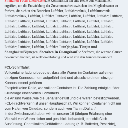
Shenzhen Focus Lieferkette
Die Kommission hat eine Reihe von Maßnahmen
ergriffen, um die Entwicklung der Zusammenarbeit zwischen den Mitgliedstaaten zu
fördern, die sich in den Bereichen Luftfahrt, Luftfahrttechnik, Luftfahrttechnik,
Luftfahrttechnik, Luftfahrt, Luftfahrt, Luftfahrt, Luftfahrt, Luftfahrt, Luftfahrt, Luftfahrt,
Luftfahrt, Luftfahrt, Luftfahrt, Luftfahrt, Luftfahrt, Luftfahrt, Luftfahrt, Luftfahrt,
Luftfahrt, Luftfahrt, Luftfahrt, Luftfahrt, Luftfahrt, Luftfahrt, Luftfahrt, Luftfahrt,
Luftfahrt, Luftfahrt, Luftfahrt, Luftfahrt, Luftfahrt, Luftfahrt, Luftfahrt, Luftfahrt,
Luftfahrt, Luftfahrt, Luftfahrt, Luftfahrt, Luftfahrt, Luftfahrt, Luftfahrt, Luftfahrt,
Luftfahrt, Luftfahrt, Luftfahrt, Luftfahrt, Luftfahrt, Luftfahrt, Luftfahrt, Luftfahrt,
Luftfahrt, Luftfahrt, Luftfahrt, Luftfahrt, Luft
Qingdao, Tianjin und
Shanghai
und
Nijmegen
,
Shenzhen
,
In Guangzhou
Die Seefracht, die wir von Carrier
bekommen können, ist wettbewerbsfähig und wird von den Kunden bewundert.
FCL-Schifffahrt
Vollcontainerladung bedeutet, dass alle Waren im Container auf einem
einzigen Konnossement aufgeführt sind und als solche einem einzigen
Konnossement gehören.
Es spielt keine Rolle, wie voll der Container ist. Die Zahlung erfolgt auf der
Grundlage eines vollen Containers.
die Art und Weise, wie die Behälter gefüllt und die Waren befestigt werden.
FCL-Frachtverkehr ist unser Hauptgeschäft. Wir können Container nicht nur
vom Hafen von Qingdao, sondern auch von Tianjin/Dalian/
In der Zwischenzeit haben wir mit unserer 16-jährigen Erfahrung eine
Vielzahl von Waren sicher und geschickt behandelt, einschließlich
Ausrüstung, Chemikalien,Gefährliche Ladung (z. B. Batterie), Pestizide),