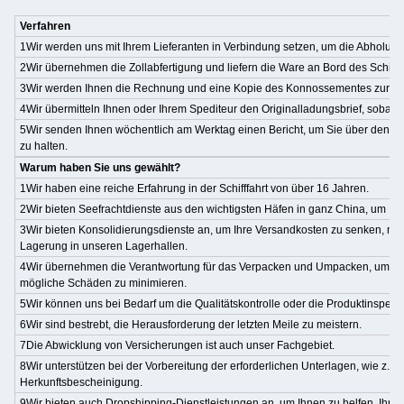
Verfahren
1Wir werden uns mit Ihrem Lieferanten in Verbindung setzen, um die Abholun
2Wir übernehmen die Zollabfertigung und liefern die Ware an Bord des Schiffe
3Wir werden Ihnen die Rechnung und eine Kopie des Konnossementes zur Zah
4Wir übermitteln Ihnen oder Ihrem Spediteur den Originalladungsbrief, sobald
5Wir senden Ihnen wöchentlich am Werktag einen Bericht, um Sie über den S
zu halten.
Warum haben Sie uns gewählt?
1Wir haben eine reiche Erfahrung in der Schifffahrt von über 16 Jahren.
2Wir bieten Seefrachtdienste aus den wichtigsten Häfen in ganz China, um Ih
3Wir bieten Konsolidierungsdienste an, um Ihre Versandkosten zu senken, mit 
Lagerung in unseren Lagerhallen.
4Wir übernehmen die Verantwortung für das Verpacken und Umpacken, um di
mögliche Schäden zu minimieren.
5Wir können uns bei Bedarf um die Qualitätskontrolle oder die Produktinspek
6Wir sind bestrebt, die Herausforderung der letzten Meile zu meistern.
7Die Abwicklung von Versicherungen ist auch unser Fachgebiet.
8Wir unterstützen bei der Vorbereitung der erforderlichen Unterlagen, wie z. B
Herkunftsbescheinigung.
9Wir bieten auch Dropshipping-Dienstleistungen an, um Ihnen zu helfen, Ihr G