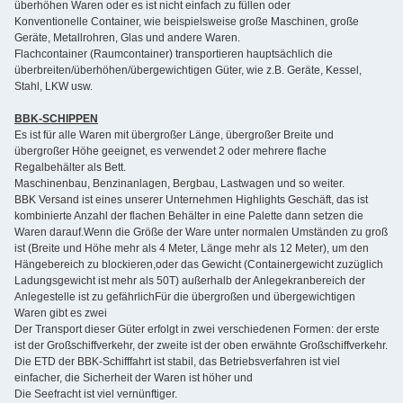
überhöhen Waren oder es ist nicht einfach zu füllen oder
Konventionelle Container, wie beispielsweise große Maschinen, große
Geräte, Metallrohren, Glas und andere Waren.
Flachcontainer (Raumcontainer) transportieren hauptsächlich die
überbreiten/überhöhen/übergewichtigen Güter, wie z.B. Geräte, Kessel,
Stahl, LKW usw.
BBK-SCHIPPEN
Es ist für alle Waren mit übergroßer Länge, übergroßer Breite und
übergroßer Höhe geeignet, es verwendet 2 oder mehrere flache
Regalbehälter als Bett.
Maschinenbau, Benzinanlagen, Bergbau, Lastwagen und so weiter.
BBK Versand ist eines unserer Unternehmen Highlights Geschäft, das ist
kombinierte Anzahl der flachen Behälter in eine Palette dann setzen die
Waren darauf.Wenn die Größe der Ware unter normalen Umständen zu groß
ist (Breite und Höhe mehr als 4 Meter, Länge mehr als 12 Meter), um den
Hängebereich zu blockieren,oder das Gewicht (Containergewicht zuzüglich
Ladungsgewicht ist mehr als 50T) außerhalb der Anlegekranbereich der
Anlegestelle ist zu gefährlichFür die übergroßen und übergewichtigen
Waren gibt es zwei
Der Transport dieser Güter erfolgt in zwei verschiedenen Formen: der erste
ist der Großschiffverkehr, der zweite ist der oben erwähnte Großschiffverkehr.
Die ETD der BBK-Schifffahrt ist stabil, das Betriebsverfahren ist viel
einfacher, die Sicherheit der Waren ist höher und
Die Seefracht ist viel vernünftiger.